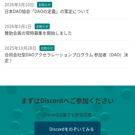
2026年3月10日
お知らせ
日本DAO協会「DAOの定義」の策定について
2026年2月1日
お知らせ
賛助会員の常時募集を開始しました
2025年10月28日
お知らせ
合同会社型DAOアクセラレーションプログラム 参加者（DAO）決
定！
まずはDiscordへご参加ください
＼Discordは誰でも参加可能／
Discordをのぞいてみる