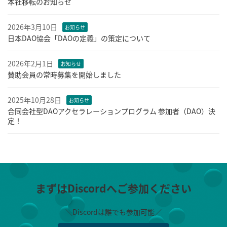
本社移転のお知らせ
2026年3月10日
お知らせ
日本DAO協会「DAOの定義」の策定について
2026年2月1日
お知らせ
賛助会員の常時募集を開始しました
2025年10月28日
お知らせ
合同会社型DAOアクセラレーションプログラム 参加者（DAO）決
定！
まずはDiscordへご参加ください
＼Discordは誰でも参加可能／