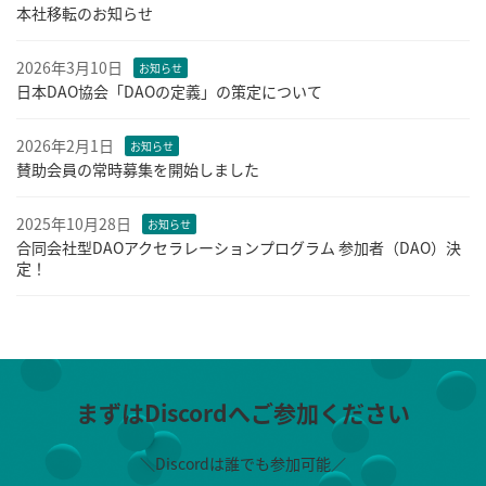
本社移転のお知らせ
2026年3月10日
お知らせ
日本DAO協会「DAOの定義」の策定について
2026年2月1日
お知らせ
賛助会員の常時募集を開始しました
2025年10月28日
お知らせ
合同会社型DAOアクセラレーションプログラム 参加者（DAO）決
定！
まずはDiscordへご参加ください
＼Discordは誰でも参加可能／