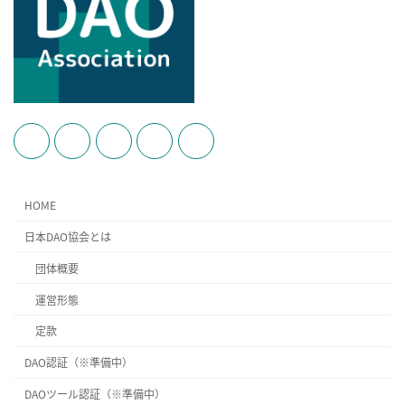
HOME
日本DAO協会とは
団体概要
運営形態
定款
DAO認証（※準備中）
DAOツール認証（※準備中）