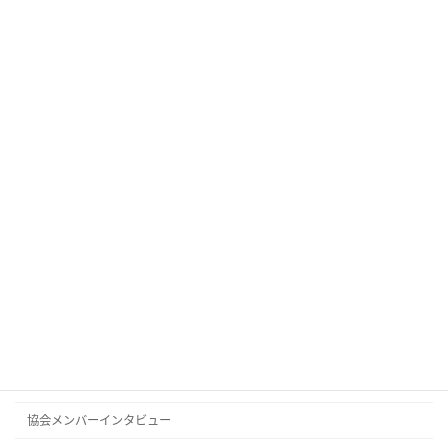
2024年4月1日、多様なメンバーで構成される日
本DAO協会有志一同が集まり、DAOの健全な発
展のための環境整備を行う組織として、「日本
DAO協会（にっぽんだおきょうかい）」を設立
しました。日本DAO協会は、運営自体もD […]
続きを読む
カテゴリー
イベントレポート
インタビュー
タグ
オンラインイベント
リアルイベント
協会メンバーインタビュー